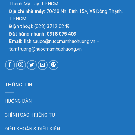
Thạnh Mỹ Tây, TP.HCM
Địa chỉ nhà máy:
70/28 Nhị Bình 15A, Xã Đông Thạnh,
TP.HCM
Điện thoại:
(028) 3712 0249
Đặt hàng nhanh: 0918 075 409
Email:
fish.sauce@nuocmamhaohuong.vn
–
tamtruong@nuocmamhaohuong.vn
THÔNG TIN
HƯỚNG DẪN
CHÍNH SÁCH RIÊNG TƯ
ĐIỀU KHOẢN & ĐIỀU KIỆN