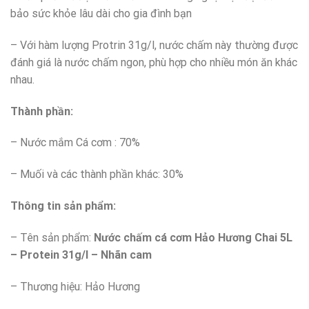
bảo sức khỏe lâu dài cho gia đình bạn
– Với hàm lượng Protrin 31g/l, nước chấm này thường được
đánh giá là nước chấm ngon, phù hợp cho nhiều món ăn khác
nhau.
Thành ph
ầ
n:
– Nước mắm Cá cơm : 70%
– Muối và các thành phần khác: 30%
Thông tin s
ả
n ph
ẩ
m:
– Tên sản phẩm:
Nước chấm cá cơm Hảo Hương Chai 5L
– Protein 31g/l – Nhãn cam
– Thương hiệu: Hảo Hương