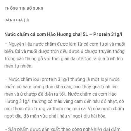
THÔNG TIN BỔ SUNG
ĐÁNH GIÁ (0)
Nước chấm cá cơm Hảo Hương chai 5L – Protein 31g/l
– Nguyên liệu nước chấm được làm từ cá cơm tươi và muối
biển, Cá và muối được trộn đều được ủ chượp truyền thống
trong các thùng gỗ với thời gian dài để tạo ra quá trình lên
men tự nhiên.
– Nước chấm loại protein 31g/l thường là một loại nước
chấm có hàm lượng đạm khá cao, cho thấy quá trình lên
men và ủ chượp đã diễn ra tốt. Nước chấm cá cơm Hảo
Hương 31g/l thường có màu vàng cam đến nâu đỏ nhạt, có
mùi thơm đặc trưng và thơm nhẹ mùi cá. Vị của nước chấm
ngọt dịu, độ mặn vừa phải, hậu vị ngọt dịu hài hòa.
.- Sản phẩm được sản xuất theo công nghệ hiện đại đảm