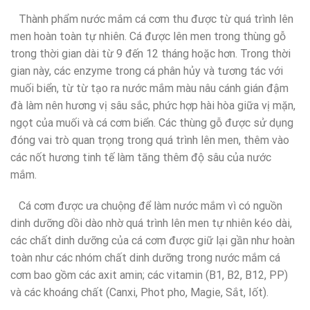
Thành phẩm nước mắm cá cơm thu được từ quá trình lên
men hoàn toàn tự nhiên. Cá được lên men trong thùng gỗ
trong thời gian dài từ 9 đến 12 tháng hoặc hơn. Trong thời
gian này, các enzyme trong cá phân hủy và tương tác với
muối biển, từ từ tạo ra nước mắm màu nâu cánh gián đậm
đà làm nên hương vị sâu sắc, phức hợp hài hòa giữa vị mặn,
ngọt của muối và cá cơm biển. Các thùng gỗ được sử dụng
đóng vai trò quan trọng trong quá trình lên men, thêm vào
các nốt hương tinh tế làm tăng thêm độ sâu của nước
mắm.
Cá cơm được ưa chuộng để làm nước mắm vì có nguồn
dinh dưỡng dồi dào nhờ quá trình lên men tự nhiên kéo dài,
các chất dinh dưỡng của cá cơm được giữ lại gần như hoàn
toàn như các nhóm chất dinh dưỡng trong nước mắm cá
cơm bao gồm các axit amin; các vitamin (B1, B2, B12, PP)
và các khoáng chất (Canxi, Phot pho, Magie, Sắt, Iốt).