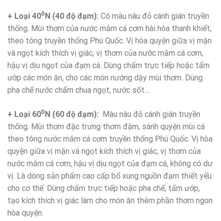
0
+ Loại 40
N (40 độ đạm):
Có màu nâu đỏ cánh gián truyền
thống. Mùi thơm của nước mắm cá cơm hài hòa thanh khiết,
theo tông truyền thống Phú Quốc. Vị hòa quyện giữa vị mặn
và ngọt kích thích vị giác, vị thơm của nước mắm cá cơm,
hậu vị dịu ngọt của đạm cá. Dùng chấm trực tiếp hoặc tẩm
ướp các món ăn, cho các món nướng dậy mùi thơm. Dùng
pha chế nước chấm chua ngọt, nước sốt…
0
+ Loại 60
N (60 độ đạm):
Màu nâu đỏ cánh gián truyền
thống. Mùi thơm đặc trưng thơm đậm, sánh quyện mùi cá
theo tông nước mắm cá cơm truyền thống Phú Quốc. Vị hòa
quyện giữa vị mặn và ngọt kích thích vị giác, vị thơm của
nước mắm cá cơm, hậu vị dịu ngọt của đạm cá, không có dư
vị. Là dòng sản phẩm cao cấp bổ xung nguồn đạm thiết yếu
cho cơ thể. Dùng chấm trực tiếp hoặc pha chế, tẩm ướp,
tạo kích thích vị giác làm cho món ăn thêm phần thơm ngon
hòa quyện.