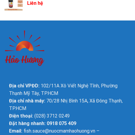
Liên hệ
Địa chỉ VPĐD:
102/11A Xô Viết Nghệ Tĩnh, Phường
Thạnh Mỹ Tây, TP.HCM
Địa chỉ nhà máy:
70/28 Nhị Bình 15A, Xã Đông Thạnh,
TP.HCM
Điện thoại:
(028) 3712 0249
Đặt hàng nhanh: 0918 075 409
Email:
fish.sauce@nuocmamhaohuong.vn
–