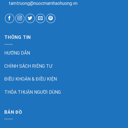
tamtruong@nuocmamhaohuong.vn
THÔNG TIN
HƯỚNG DẪN
CHÍNH SÁCH RIÊNG TƯ
ĐIỀU KHOẢN & ĐIỀU KIỆN
THỎA THUẬN NGƯỜI DÙNG
BẢN ĐỒ