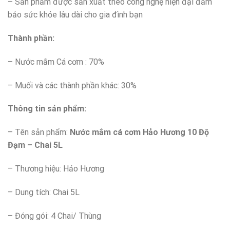
– Sản phẩm được sản xuất theo công nghệ hiện đại đảm
bảo sức khỏe lâu dài cho gia đình bạn
Thành ph
ầ
n:
– Nước mắm Cá cơm : 70%
– Muối và các thành phần khác: 30%
Thông tin s
ả
n ph
ẩ
m:
– Tên sản phẩm:
Nước mắm cá cơm Hảo Hương 10 Độ
Đạm – Chai 5L
– Thương hiệu: Hảo Hương
– Dung tích: Chai 5L
– Đóng gói: 4 Chai/ Thùng