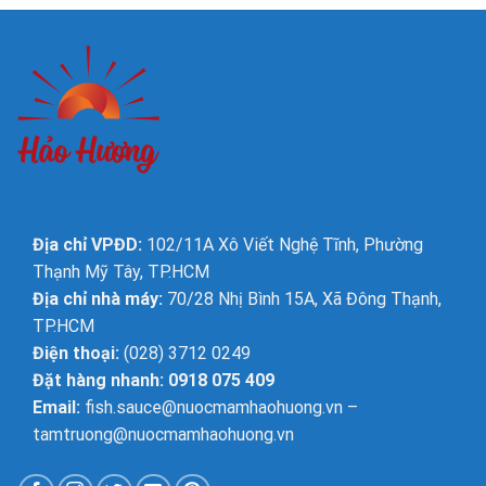
Địa chỉ VPĐD:
102/11A Xô Viết Nghệ Tĩnh, Phường
Thạnh Mỹ Tây, TP.HCM
Địa chỉ nhà máy:
70/28 Nhị Bình 15A, Xã Đông Thạnh,
TP.HCM
Điện thoại:
(028) 3712 0249
Đặt hàng nhanh: 0918 075 409
Email:
fish.sauce@nuocmamhaohuong.vn
–
tamtruong@nuocmamhaohuong.vn