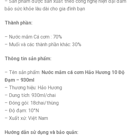
– Sản phẩm được sản xuất theo công nghệ hiện đại đảm
bảo sức khỏe lâu dài cho gia đình bạn
Thành ph
ầ
n:
– Nước mắm Cá cơm : 70%
– Muối và các thành phần khác: 30%
Thông tin s
ả
n ph
ẩ
m:
– Tên sản phẩm:
Nước mắm cá cơm Hảo Hương 10 Độ
Đạm – 930ml
– Thương hiệu: Hảo Hương
– Dung tích: 930ml/chai
– Đóng gói: 18chai/thùng
– Độ đạm: 10°N
– Xuất xứ: Việt Nam
H
ướng dẫn sử dụng và bảo quản
: