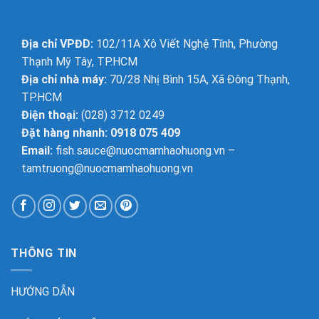
Địa chỉ VPĐD:
102/11A Xô Viết Nghệ Tĩnh, Phường
Thạnh Mỹ Tây, TP.HCM
Địa chỉ nhà máy:
70/28 Nhị Bình 15A, Xã Đông Thạnh,
TP.HCM
Điện thoại:
(028) 3712 0249
Đặt hàng nhanh: 0918 075 409
Email:
fish.sauce@nuocmamhaohuong.vn
–
tamtruong@nuocmamhaohuong.vn
THÔNG TIN
HƯỚNG DẪN